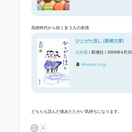
高校時代から続く女３人の友情
ひとがた流し (新潮文庫)
北村薫
/ 新潮社 / 2009年4月2
Amazon.co.jp
どちらも読んだ後あたたかい気持ちになります。
1