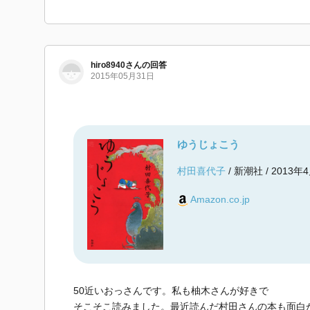
hiro8940
さん
の回答
2015年05月31日
ゆうじょこう
村田喜代子
/ 新潮社 / 2013年
Amazon.co.jp
50近いおっさんです。私も柚木さんが好きで
そこそこ読みました。最近読んだ村田さんの本も面白