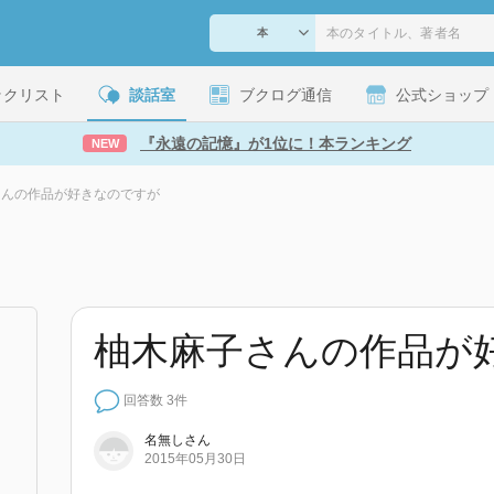
ックリスト
談話室
ブクログ通信
公式ショップ
『永遠の記憶』が1位に！本ランキング
NEW
さんの作品が好きなのですが
柚木麻子さんの作品が
回答数 3件
名無しさん
2015年05月30日