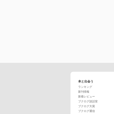
本と出会う
ランキング
新刊情報
新着レビュー
ブクログ談話室
ブクログ大賞
ブクログ通信