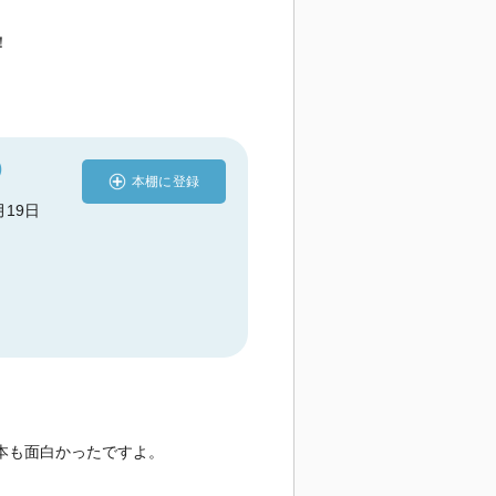
！
)
本棚に登録
月19日
本も面白かったですよ。