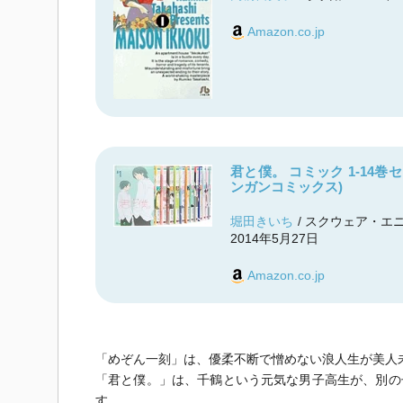
Amazon.co.jp
君と僕。 コミック 1-14巻セ
ンガンコミックス)
堀田きいち
/ スクウェア・エニ
2014年5月27日
Amazon.co.jp
「めぞん一刻」は、優柔不断で憎めない浪人生が美人
「君と僕。」は、千鶴という元気な男子高生が、別の
す。