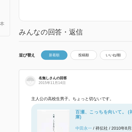
本
みんなの回答・返信
並び替え
新着順
投稿順
いいね!順
名無しさんの回答
2015年11月14日
主人公の高校生男子。ちょっと切ないです。
百瀬、こっちを向いて。 (
庫)
中田永一
/ 祥伝社 / 2010年8