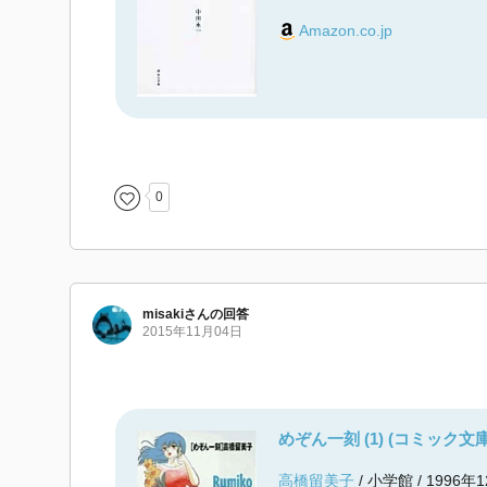
Amazon.co.jp
0
misaki
さん
の回答
2015年11月04日
めぞん一刻 (1) (コミック文庫
高橋留美子
/ 小学館 / 1996年