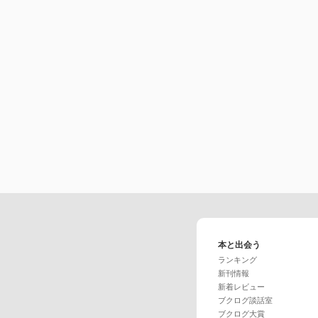
本と出会う
ランキング
新刊情報
新着レビュー
ブクログ談話室
ブクログ大賞