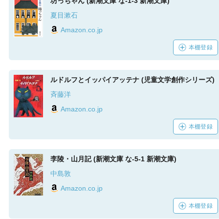
坊っちゃん (新潮文庫 な-1-3 新潮文庫)
夏目漱石
Amazon.co.jp
本棚登録
ルドルフとイッパイアッテナ (児童文学創作シリーズ)
斉藤洋
Amazon.co.jp
本棚登録
李陵・山月記 (新潮文庫 な-5-1 新潮文庫)
中島敦
Amazon.co.jp
本棚登録