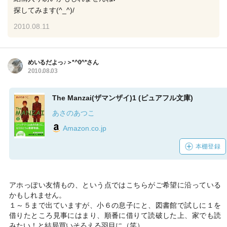
探してみます(^_^)/
2010.08.11
めいるだよっ♪＞*^0^*さん
2010.08.03
The Manzai(ザマンザイ)1 (ピュアフル文庫)
あさのあつこ
Amazon.co.jp
本棚登録
アホっぽい友情もの、という点ではこちらがご希望に沿っている
かもしれません。
１～５まで出ていますが、小６の息子にと、図書館で試しに１を
借りたところ見事にはまり、順番に借りて読破した上、家でも読
みたい！と結局買いそろえる羽目に（笑）