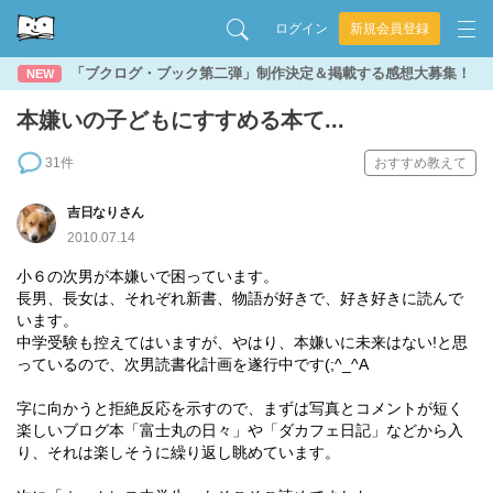
ログイン
新規会員登録
「ブクログ・ブック第二弾」制作決定＆掲載する感想大募集！
NEW
本嫌いの子どもにすすめる本て...
31件
おすすめ教えて
吉日なりさん
2010.07.14
小６の次男が本嫌いで困っています。
長男、長女は、それぞれ新書、物語が好きで、好き好きに読んで
います。
中学受験も控えてはいますが、やはり、本嫌いに未来はない!と思
っているので、次男読書化計画を遂行中です(;^_^A
字に向かうと拒絶反応を示すので、まずは写真とコメントが短く
楽しいブログ本「富士丸の日々」や「ダカフェ日記」などから入
り、それは楽しそうに繰り返し眺めています。