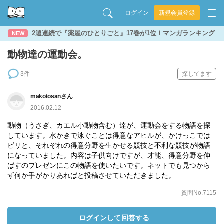
ログイン
新規会員登録
2週連続で『薬屋のひとりごと』17巻が1位！マンガランキング
NEW
動物達の運動会。
3件
探してます
makotosanさん
2016.02.12
動物（うさぎ、カエル小動物含む）達が、運動会をする物語を探
しています。水かきで泳ぐことは得意なアヒルが、かけっこでは
ビリと、それぞれの得意分野を生かせる競技と不利な競技が物語
になっていました。内容は子供向けですが、才能、得意分野を伸
ばすのプレゼンにこの物語を使いたいです。ネットでも見つから
ず何か手がかりあればと投稿させていただきました。
質問No.7115
ログインして回答する