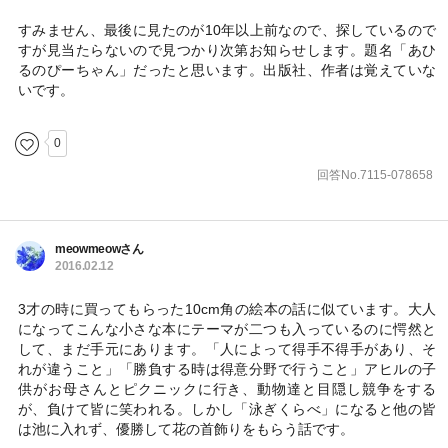
すみません、最後に見たのが10年以上前なので、探しているので
すが見当たらないので見つかり次第お知らせします。題名「あひ
るのぴーちゃん」だったと思います。出版社、作者は覚えていな
いです。
0
回答No.7115-078658
meowmeowさん
2016.02.12
3才の時に買ってもらった10cm角の絵本の話に似ています。大人
になってこんな小さな本にテーマが二つも入っているのに愕然と
して、まだ手元にあります。「人によって得手不得手があり、そ
れが違うこと」「勝負する時は得意分野で行うこと」アヒルの子
供がお母さんとピクニックに行き、動物達と目隠し競争をする
が、負けて皆に笑われる。しかし「泳ぎくらべ」になると他の皆
は池に入れず、優勝して花の首飾りをもらう話です。