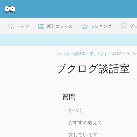
トップ
新刊ニュース
ランキング
ブ
ブクログ
>
談話室
>
探してます
>
木曜日のラブ
ブクログ談話室
質問
すべて
おすすめ教えて
探しています