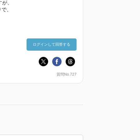
すが、
りで、
ログインして回答する
質問No.727