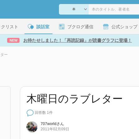
ックリスト
談話室
ブクログ通信
公式ショップ
お待たせしました！「再読記録」が読書グラフに登場！
NEW
レター
木曜日のラブレター
回答数 1件
707world
さん
2011年02月09日