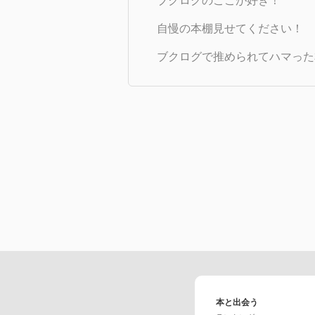
ブクログのここが好き！
自慢の本棚見せてください！
ブクログで推められてハマった
本と出会う