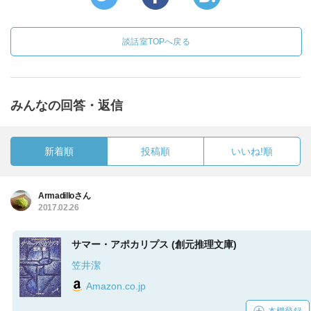
談話室TOPへ戻る
みんなの回答・返信
新着順
投稿順
いいね!順
Armadilloさん
2017.02.26
サマー・アポカリプス (創元推理文庫)
笠井潔
Amazon.co.jp
本棚登録