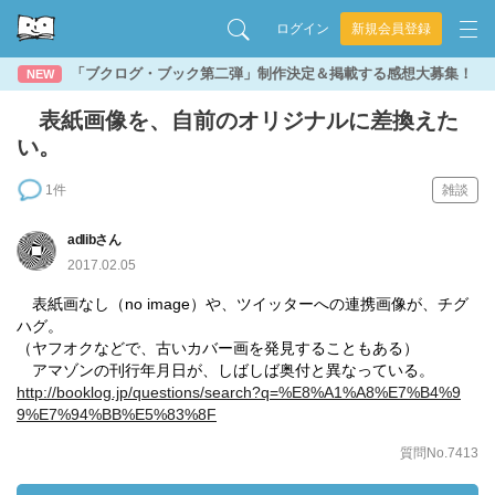
ログイン
新規会員登録
「ブクログ・ブック第二弾」制作決定＆掲載する感想大募集！
NEW
表紙画像を、自前のオリジナルに差換えた
い。
1件
雑談
adlibさん
2017.02.05
表紙画なし（no image）や、ツイッターへの連携画像が、チグ
ハグ。
（ヤフオクなどで、古いカバー画を発見することもある）
アマゾンの刊行年月日が、しばしば奥付と異なっている。
http://booklog.jp/questions/search?q=%E8%A1%A8%E7%B4%9
9%E7%94%BB%E5%83%8F
質問No.7413