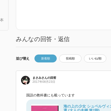
本
みんなの回答・返信
並び替え
新着順
投稿順
いいね!順
まさみ
さん
の回答
2017年08月23日
国語の教科書にも載っています
海の上の少女 シュペルヴィ
選 (大人の本棚 第2期)