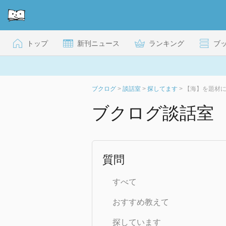
トップ
新刊ニュース
ランキング
ブ
ブクログ
>
談話室
>
探してます
>
【海】を題材
ブクログ談話室
質問
すべて
おすすめ教えて
探しています