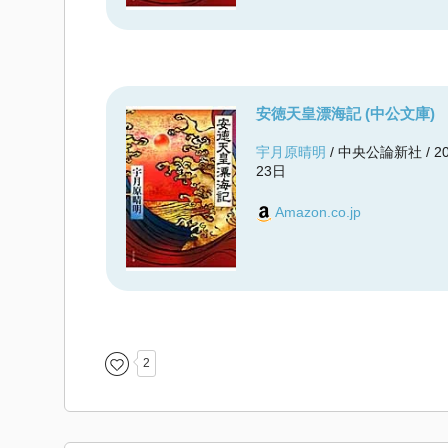
安徳天皇漂海記 (中公文庫)
宇月原晴明
/ 中央公論新社 / 2
23日
Amazon.co.jp
2