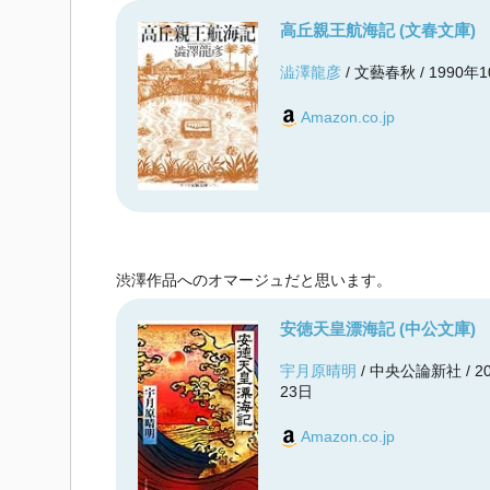
高丘親王航海記 (文春文庫)
澁澤龍彦
/ 文藝春秋 / 1990年
Amazon.co.jp
渋澤作品へのオマージュだと思います。
安徳天皇漂海記 (中公文庫)
宇月原晴明
/ 中央公論新社 / 2
23日
Amazon.co.jp