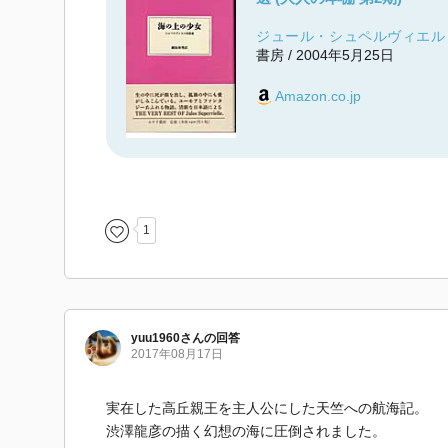
ジュール・シュペルヴィエル
書房 / 2004年5月25日
Amazon.co.jp
1
yuu1960
さん
の回答
2017年08月17日
実在した高丘親王を主人公にした天竺への航海記。
渋澤龍彦の描く幻想の海に圧倒されました。