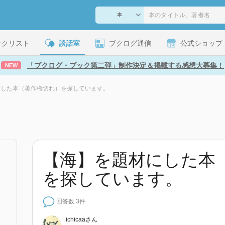
ックリスト
談話室
ブクログ通信
公式ショップ
「ブクログ・ブック第二弾」制作決定＆掲載する感想大募集！
NEW
にした本（著作権切れ）を探しています。
【海】を題材にした本
を探しています。
回答数 3件
ichicaa
さん