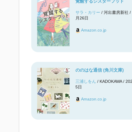
覚醒するシスターフッド
サラ・カリー
/ 河出書房新社 / 
月26日
Amazon.co.jp
ののはな通信 (角川文庫)
三浦しをん
/ KADOKAWA / 2
5日
Amazon.co.jp