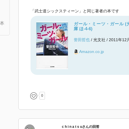
「武士道シックスティーン」と同じ著者の本です
本
ガール・ミーツ・ガール (
庫 ほ-4-6)
誉田哲也
/ 光文社 / 2011年1
Amazon.co.jp
0
c h i n a t s u
さん
の回答