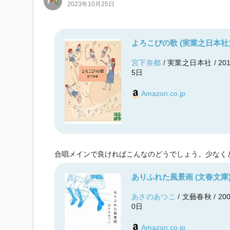
2023年10月25日
よろこびの歌 (実業之日本社
宮下奈都
/ 実業之日本社 / 20
5日
Amazon.co.jp
合唱メインで良ければこんなのどうでしょう。少なく
ありふれた風景画 (文春文庫
あさのあつこ
/ 文藝春秋 / 20
0日
Amazon.co.jp