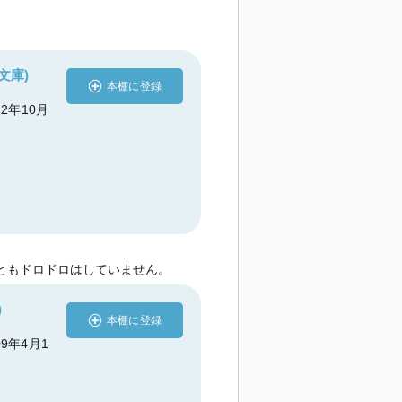
文庫)
本棚に登録
12年10月
ともドロドロはしていません。
)
本棚に登録
09年4月1