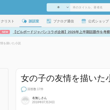
ックリスト
談話室
ブクログ通信
公式ショップ
【ビルボードジャパンコラボ企画】2026年上半期話題作を考察
NEW
友情を描いた小説
女の子の友情を描いた
回答数 17件
名無しさん
2018年07月24日