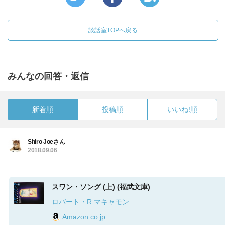
談話室TOPへ戻る
みんなの回答・返信
新着順
投稿順
いいね!順
Shiro Joeさん
2018.09.06
スワン・ソング (上) (福武文庫)
ロバート・R.マキャモン
Amazon.co.jp