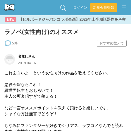
ログイン
新規会員登録
【ビルボードジャパンコラボ企画】2026年上半期話題作を考察
NEW
ラノベ(女性向け)のオススメ
5件
おすすめ教えて
名無しさん
2019.04.16
これ面白いよ！という女性向けの作品を教えてください。
悪役令嬢ならこれ！
異世界転生もおもろいで！
主人公可哀想すぎて萌える！
など一言オススメポイントを教えて頂けると嬉しいです。
シャイな方は無言でどうぞ！
ちなみにファンタジーが好きでシリアス、ラブコメなんでも読み