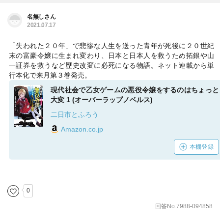
名無しさん
2021.07.17
「失われた２０年」で悲惨な人生を送った青年が死後に２０世紀
末の富豪令嬢に生まれ変わり、日本と日本人を救うため拓銀や山
一証券を救うなど歴史改変に必死になる物語。ネット連載から単
行本化で来月第３巻発売。
現代社会で乙女ゲームの悪役令嬢をするのはちょっと
大変 1 (オーバーラップノベルス)
二日市とふろう
Amazon.co.jp
本棚登録
0
回答No.7988-094858