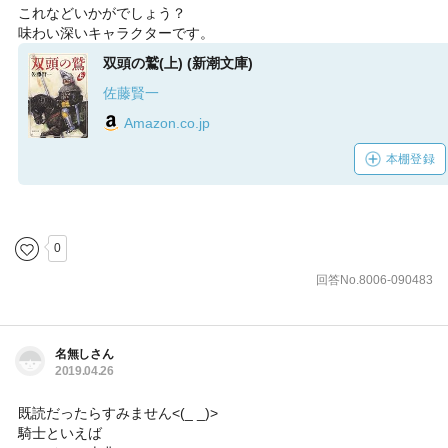
これなどいかがでしょう？
味わい深いキャラクターです。
双頭の鷲(上) (新潮文庫)
佐藤賢一
Amazon.co.jp
本棚登録
0
回答No.8006-090483
名無しさん
2019.04.26
既読だったらすみません<(_ _)>
騎士といえば