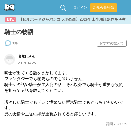
ログイン
新規会員登録
【ビルボードジャパンコラボ企画】2026年上半期話題作を考察
NEW
騎士の物語
3件
おすすめ教えて
名無しさん
2019.04.25
騎士が出てくる話をさがしてます。
ファンタジーでも歴史ものでも問いません。
騎士団の話や騎士が主人公の話、それ以外でも騎士が重要な役割
を担ってる話を教えてください。
凛々しい騎士でもドジで憎めない新米騎士でもどっちでもいいで
す。
男の友情や主従の絆が重視されてると嬉しいです。
質問No.8006