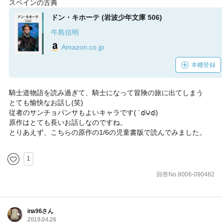
スペインの古典
ドン・キホーテ (岩波少年文庫 506)
牛島信明
Amazon.co.jp
本棚登録
騎士道物語を読み過ぎて、騎士になって冒険の旅に出てしまう
とても愉快なお話し(笑)
従者のサンチョパンサもよいキャラです( ´థ౪థ)
原作はとても長いお話しなのですね。
とりあえず、こちらの原作の1/6の児童書版で読んでみました。
1
回答No.8006-090482
ina96さん
2019.04.26