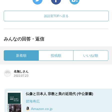
談話室TOPへ戻る
みんなの回答・返信
新着順
投稿順
いいね!順
名無しさん
2022.07.23
仏像と日本人 宗教と美の近現代 (中公新書)
碧海寿広
Amazon.co.jp