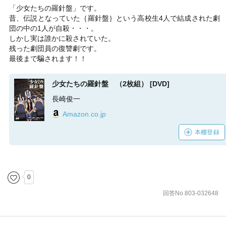
「少女たちの羅針盤」です。
昔、伝説となっていた｛羅針盤｝という高校生4人で結成された劇
団の中の1人が自殺・・・。
しかし実は誰かに殺されていた。
残った劇団員の復讐劇です。
最後まで騙されます！！
少女たちの羅針盤 （2枚組） [DVD]
長崎俊一
Amazon.co.jp
本棚登録
0
回答No.803-032648