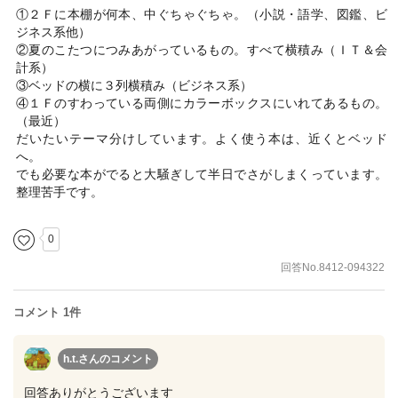
①２Ｆに本棚が何本、中ぐちゃぐちゃ。（小説・語学、図鑑、ビ
ジネス系他）
②夏のこたつにつみあがっているもの。すべて横積み（ＩＴ＆会
計系）
③ベッドの横に３列横積み（ビジネス系）
④１Ｆのすわっている両側にカラーボックスにいれてあるもの。
（最近）
だいたいテーマ分けしています。よく使う本は、近くとベッド
へ。
でも必要な本がでると大騒ぎして半日でさがしまくっています。
整理苦手です。
0
回答No.8412-094322
コメント 1件
h.t.さん
のコメント
回答ありがとうございます