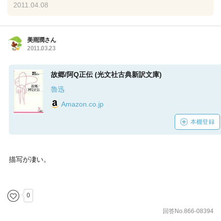
2011.04.08
美雨潤さん
2011.03.23
故郷/阿Q正伝 (光文社古典新訳文庫)
魯迅
Amazon.co.jp
本棚登録
描写が凄い。
0
回答No.866-08394