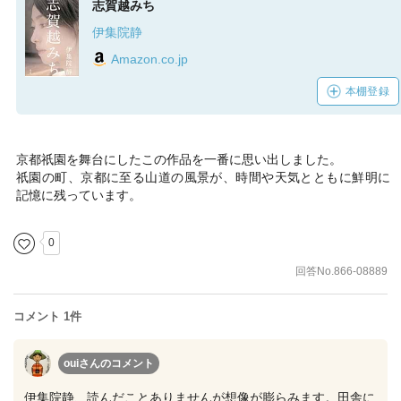
志賀越みち
伊集院静
Amazon.co.jp
本棚登録
京都祇園を舞台にしたこの作品を一番に思い出しました。
祇園の町、京都に至る山道の風景が、時間や天気とともに鮮明に
記憶に残っています。
0
回答No.866-08889
コメント 1件
ouiさん
のコメント
伊集院静、読んだことありませんが想像が膨らみます。田舎に