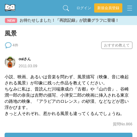
ログイン
新規会員登録
お待たせしました！「再読記録」が読書グラフに登場！
NEW
風景
4件
おすすめ教えて
ouiさん
2011.03.09
小説、映画、あるいは音楽を問わず、風景描写（映像、音に喚起
される風景）が印象に残った作品を教えてください。
ちなみに私は、昔読んだ川端康成の『古都』や『山の音』、谷崎
潤一郎の奈良は吉野の描写、小津安二郎の映画に挿入される東京
の路地の映像、『アラビアのロレンス』の砂漠、などなどが思い
浮かびます。
きっと人それぞれ、惹かれる風景も違ってくるんでしょうね。
質問No.866