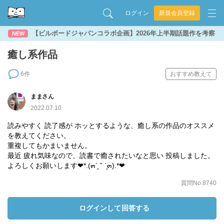
ログイン
新規会員登録
【ビルボードジャパンコラボ企画】2026年上半期話題作を考察
NEW
癒し系作品
6件
おすすめ教えて
ままさん
2022.07.10
読みやすく 読了感が ホッとするような、癒し系の作品のオススメ
を教えてください。
重複してもかまいません。
最近 疲れ気味なので、読書で癒されたいなと思い 投稿しました。
よろしくお願いします❤︎*.(๓´͈ ˘ `͈๓).*❤︎
質問No.8740
ログインして回答する