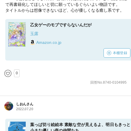
で再書籍化してほしいと切に願っているぐらいよい物語です。
タイトルからは想像できないほど、心が優しくなる癒し系です。
乙女ゲーのモブですらないんだが
玉露
Amazon.co.jp
本棚登録
0
回答No.8740-0104995
しおんさん
2022.07.20
葉っぱ切り絵絵本 素敵な空が見えるよ、明日もきっと
小さな優しい森の仲間たち