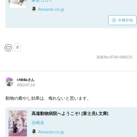
麻倉カムイ
Amazon.co.jp
本棚登録
0
回答No.8740-098215
chibilaさん
2022.07.14
動物の癒やし効果は、侮れないと思います。
高遠動物病院へようこそ! (富士見L文庫)
谷崎泉
Amazon.co.jp