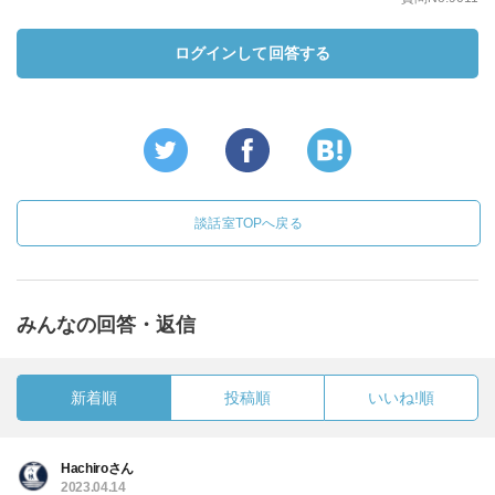
ログインして回答する
談話室TOPへ戻る
みんなの回答・返信
新着順
投稿順
いいね!順
Hachiroさん
2023.04.14