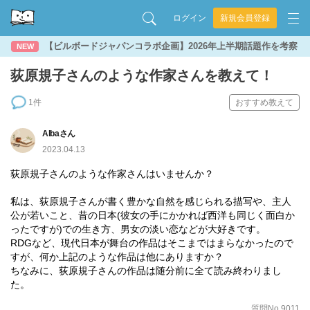
ログイン
新規会員登録
【ビルボードジャパンコラボ企画】2026年上半期話題作を考察
NEW
荻原規子さんのような作家さんを教えて！
1件
おすすめ教えて
Albaさん
2023.04.13
荻原規子さんのような作家さんはいませんか？
私は、荻原規子さんが書く豊かな自然を感じられる描写や、主人
公が若いこと、昔の日本(彼女の手にかかれば西洋も同じく面白か
ったですが)での生き方、男女の淡い恋などが大好きです。
RDGなど、現代日本が舞台の作品はそこまではまらなかったので
すが、何か上記のような作品は他にありますか？
ちなみに、荻原規子さんの作品は随分前に全て読み終わりまし
た。
質問No.9011