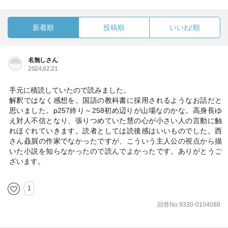
新着順
投稿順
いいね!順
名無しさん
2024.02.21
手元に積読していたので読みました。
解釈ではなく感想を。国語の教科書に採用されるようなお話だと
思いました。p257終り～258初め辺りが山場なのかな。高身長ゆ
え対人不信となり、張りつめていた慧の心が小さい人の言動に触
れほぐれていきます。読者としては読後感はいいものでした。西
さん贔屓の作家でなかったですが、こういう主人公の視点から描
いた小説を知らなかったので読んでよかったです。ありがとうご
ざいます。
1
回答No.9330-0104088