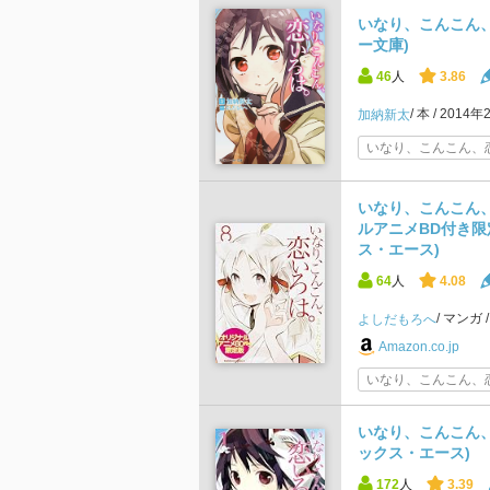
いなり、こんこん、
ー文庫)
46
人
3.86
本
2014年
加納新太
いなり、こんこん、恋
いなり、こんこん、恋
ルアニメBD付き限
ス・エース)
64
人
4.08
マンガ
よしだもろへ
Amazon.co.jp
いなり、こんこん、恋
いなり、こんこん、
ックス・エース)
172
人
3.39