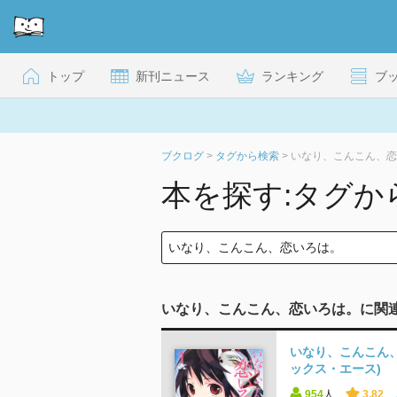
トップ
新刊ニュース
ランキング
ブ
ブクログ
>
タグから検索
>
いなり、こんこん、恋
本を探す:タグか
いなり、こんこん、恋いろは。に関
いなり、こんこん、恋
ックス・エース)
954
人
3.82