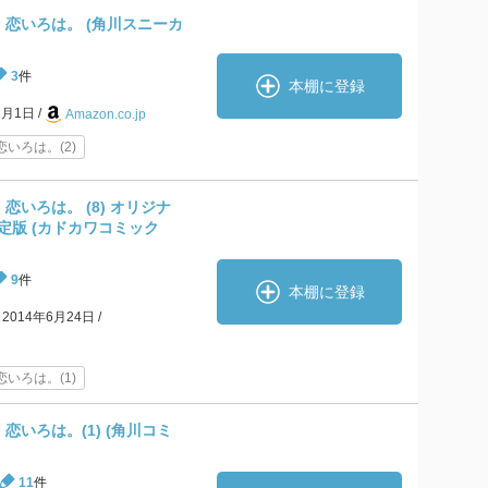
恋いろは。 (角川スニーカ
3
件
本棚に登録
2月1日
Amazon.co.jp
いろは。(2)
いろは。 (8) オリジナ
定版 (カドカワコミック
9
件
本棚に登録
2014年6月24日
いろは。(1)
恋いろは。(1) (角川コミ
11
件