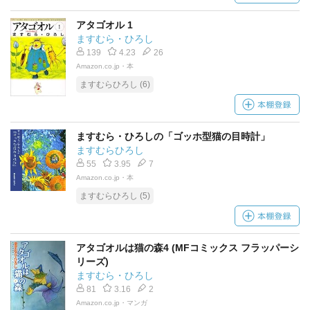
アタゴオル 1
ますむら・ひろし
139
4.23
26
Amazon.co.jp・本
ますむらひろし (6)
ますむら・ひろしの「ゴッホ型猫の目時計」
ますむらひろし
55
3.95
7
Amazon.co.jp・本
ますむらひろし (5)
アタゴオルは猫の森4 (MFコミックス フラッパーシ
リーズ)
ますむら・ひろし
81
3.16
2
Amazon.co.jp・マンガ