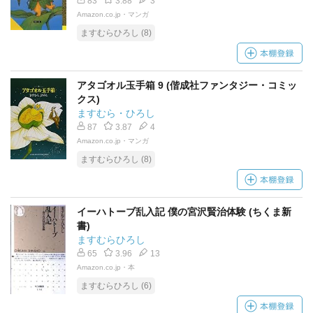
83
3.88
3
Amazon.co.jp・マンガ
ますむらひろし (8)
アタゴオル玉手箱 9 (偕成社ファンタジー・コミッ
クス)
ますむら・ひろし
87
3.87
4
Amazon.co.jp・マンガ
ますむらひろし (8)
イーハトーブ乱入記 僕の宮沢賢治体験 (ちくま新
書)
ますむらひろし
65
3.96
13
Amazon.co.jp・本
ますむらひろし (6)