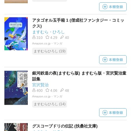
アタゴオル玉手箱 1 (偕成社ファンタジー・コミッ
クス)
ますむら・ひろし
310
4.29
40
Amazon.co.jp・マンガ
ますむらひろし (19)
銀河鉄道の夜(ますむら版) ますむら版・宮沢賢治童
話集
宮沢賢治
400
4.06
48
Amazon.co.jp・マンガ
ますむらひろし (14)
グスコーブドリの伝記 (扶桑社文庫)