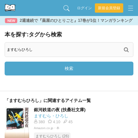
ログイン
新規会員登録
2週連続で『薬屋のひとりごと』17巻が1位！マンガランキング
NEW
本を探す:タグから検索
検索
「ますむらひろし」に関連するアイテム一覧
銀河鉄道の夜 (扶桑社文庫)
ますむら・ひろし
380
4.10
45
Amazon.co.jp・本
ますむらひろし (26)