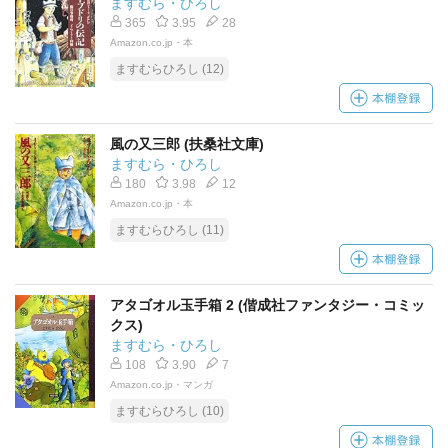
ますむら・ひろし
365
3.95
28
Amazon.co.jp・本
ますむらひろし (12)
風の又三郎 (扶桑社文庫)
ますむら・ひろし
180
3.98
12
Amazon.co.jp・本
ますむらひろし (11)
アタゴオル玉手箱 2 (偕成社ファンタジー・コミッ
クス)
ますむら・ひろし
108
3.90
7
Amazon.co.jp・マンガ
ますむらひろし (10)