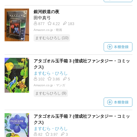
銀河鉄道の夜
田中真弓
877
4.22
183
Amazon.co.jp・映画
ますむらひろし (10)
アタゴオル玉手箱 3 (偕成社ファンタジー・コミッ
クス)
ますむら・ひろし
102
3.86
5
Amazon.co.jp・マンガ
ますむらひろし (9)
アタゴオル玉手箱 7 (偕成社ファンタジー・コミッ
クス)
ますむら・ひろし
82
3.97
3