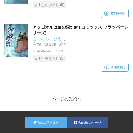
ますむらひろし (5)
アタゴオルは猫の森5 (MFコミックス フラッパーシ
リーズ)
ますむら・ひろし
76
3.25
2
Amazon.co.jp・マンガ
ますむらひろし (5)
ページの先頭へ
Twitterフォロー
Facebookページ