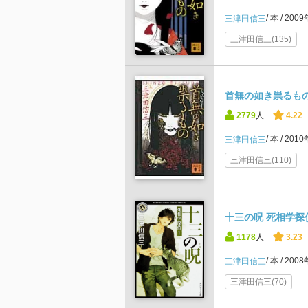
本
200
三津田信三
三津田信三(135)
首無の如き祟るもの
2779
人
4.22
本
201
三津田信三
三津田信三(110)
十三の呪 死相学探偵
1178
人
3.23
本
200
三津田信三
三津田信三(70)