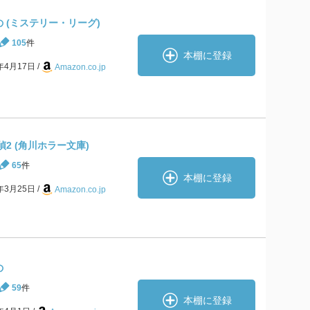
 (ミステリー・リーグ)
105
件
本棚に登録
2年4月17日
Amazon.co.jp
2 (角川ホラー文庫)
65
件
本棚に登録
9年3月25日
Amazon.co.jp
の
59
件
本棚に登録