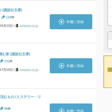
 (講談社文庫)
118
件
本棚に登録
1年5月13日
Amazon.co.jp
む家 (講談社文庫)
131
件
本棚に登録
8年7月15日
Amazon.co.jp
き沈むもの (ミステリー・リ
89
件
本棚に登録