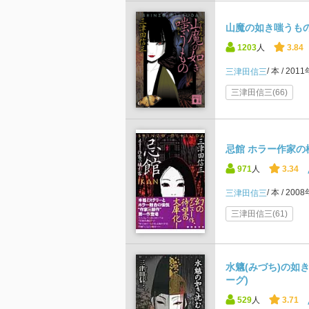
山魔の如き嗤うもの
1203
人
3.84
本
201
三津田信三
三津田信三(66)
忌館 ホラー作家の棲
971
人
3.34
本
200
三津田信三
三津田信三(61)
水魑(みづち)の如
ーグ)
529
人
3.71