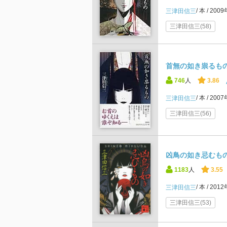
本
200
三津田信三
三津田信三(58)
首無の如き祟るもの
746
人
3.86
本
200
三津田信三
三津田信三(56)
凶鳥の如き忌むもの
1183
人
3.55
本
201
三津田信三
三津田信三(53)