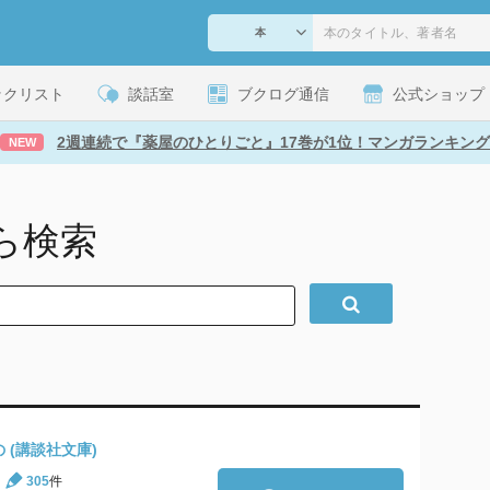
ックリスト
談話室
ブクログ通信
公式ショップ
2週連続で『薬屋のひとりごと』17巻が1位！マンガランキング
NEW
ら検索
 (講談社文庫)
305
件