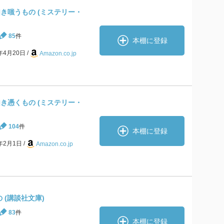
如き嗤うもの (ミステリー・
85
件
本棚に登録
8年4月20日
Amazon.co.jp
如き憑くもの (ミステリー・
104
件
本棚に登録
6年2月1日
Amazon.co.jp
 (講談社文庫)
83
件
本棚に登録