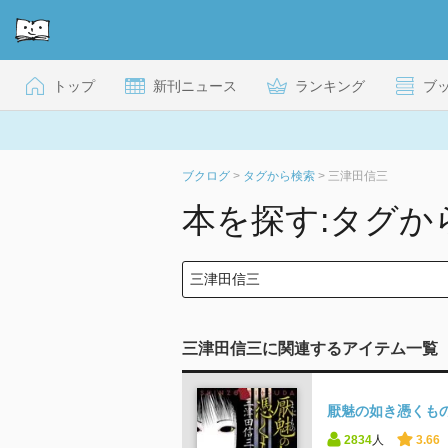
トップ
新刊ニュース
ランキング
ブ
ブクログ
>
タグから検索
>
三津田信三
本を探す:タグか
三津田信三に関連するアイテム一覧
厭魅の如き憑くもの
2834
人
3.66