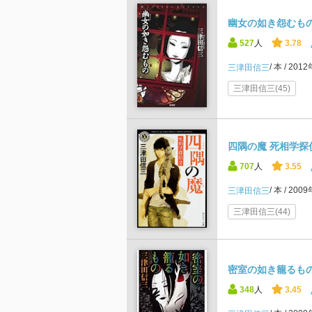
幽女の如き怨むもの
527
人
3.78
本
201
三津田信三
三津田信三(45)
四隅の魔 死相学探偵
707
人
3.55
本
200
三津田信三
三津田信三(44)
密室の如き籠るも
348
人
3.45