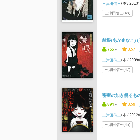
本
201
三津田信三
三津田信三(48)
赫眼(あかまなこ) (
755
人
3.57
本
200
三津田信三
三津田信三(47)
密室の如き籠るもの
894
人
3.59
本
201
三津田信三
三津田信三(45)