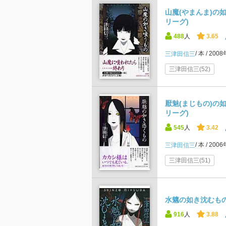
山魔(やまんま)の
リーグ)
488
人
3.65
本
200
三津田信三
三津田信三(52)
厭魅(まじもの)の
リーグ)
545
人
3.42
本
200
三津田信三
三津田信三(51)
水魑の如き沈むもの
916
人
3.88