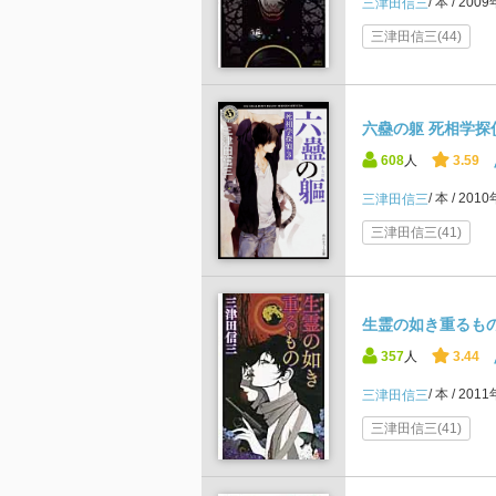
本
200
三津田信三
三津田信三(44)
六蠱の躯 死相学探偵
608
人
3.59
本
201
三津田信三
三津田信三(41)
生霊の如き重るも
357
人
3.44
本
201
三津田信三
三津田信三(41)