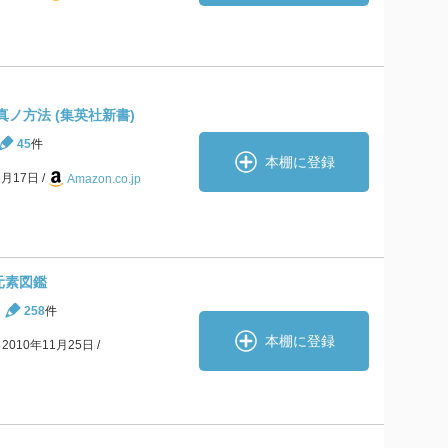
真ノ方法 (集英社新書)
45
件
本棚に登録
5月17日
Amazon.co.jp
元素図鑑
258
件
本棚に登録
2010年11月25日