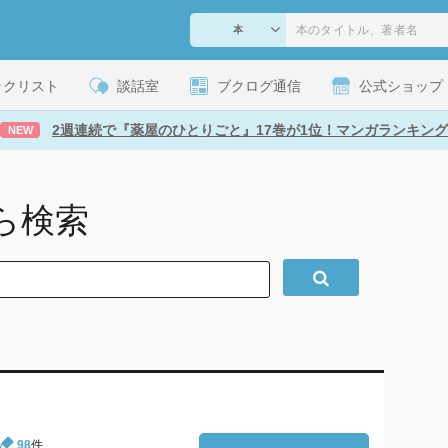
ックリスト
談話室
ブクログ通信
公式ショップ
2週連続で『薬屋のひとりごと』17巻が1位！マンガランキング
NEW
ら検索
98
件