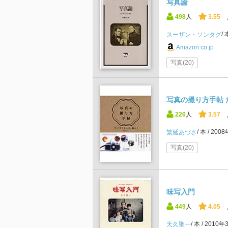
写真論
498
人
3.55
スーザン・ソンタグ
Amazon.co.jp
写真(20)
写真の撮り方手帖
226
人
3.57
本
200
繁延あづさ
写真(20)
味写入門
449
人
4.05
本
2010年
天久聖一