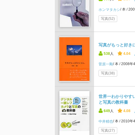
本
20
ホンマタカシ
写真(52)
写真がもっと好き
538
人
4.04
本
2008年
菅原一剛
写真(38)
世界一わかりやす
と写真の教科書
649
人
4.08
本
2010年
中井精也
写真(27)