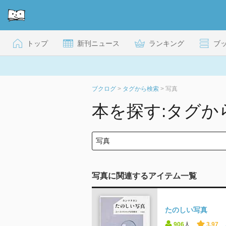
トップ
新刊ニュース
ランキング
ブ
ブクログ
>
タグから検索
>
写真
本を探す:タグか
写真に関連するアイテム一覧
たのしい写真
906
人
3.97