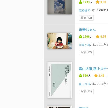
1733
人
3.90
本
1999年
高橋健司
写真(23)
未来ちゃん
1506
人
4.55
本
2011年
川島小鳥
写真(22)
森山大道 路上スナ
559
人
3.45
本
2010年
森山大道
写真(21)