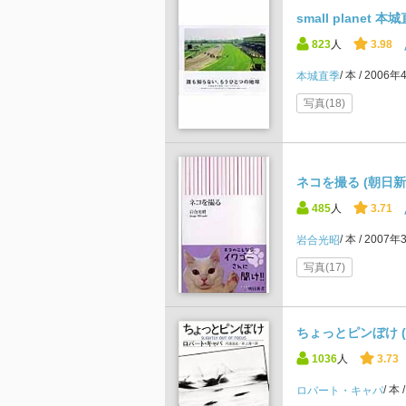
small planet 
823
人
3.98
本
2006年
本城直季
写真(18)
ネコを撮る (朝日新
485
人
3.71
本
2007年
岩合光昭
写真(17)
ちょっとピンぼけ 
1036
人
3.73
本
ロバート・キャパ