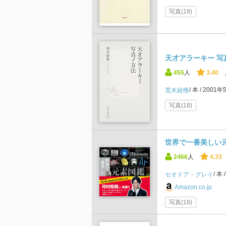
写真(19)
天才アラーキー 写
455
人
3.40
本
2001年
荒木経惟
写真(18)
世界で一番美しい
2466
人
4.33
本
セオドア・グレイ
Amazon.co.jp
写真(18)