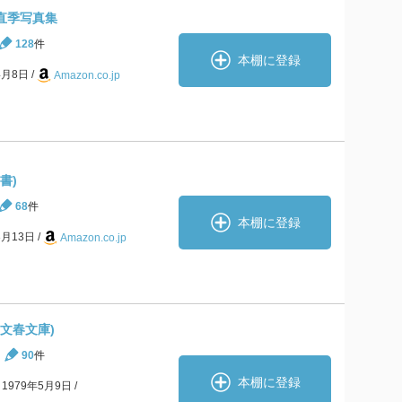
本城直季写真集
128
件
本棚に登録
4月8日
Amazon.co.jp
書)
68
件
本棚に登録
3月13日
Amazon.co.jp
(文春文庫)
90
件
本棚に登録
1979年5月9日