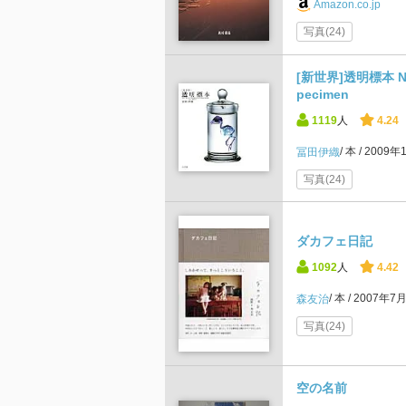
Amazon.co.jp
写真(24)
[新世界]透明標本 New 
pecimen
1119
人
4.24
本
2009年
冨田伊織
写真(24)
ダカフェ日記
1092
人
4.42
本
2007年7
森友治
写真(24)
空の名前