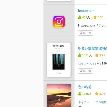
Instagram
431
人
4.34
Instagram,Inc.
アプ
写真(27)
明るい部屋[新装版
1451
人
3.75
本
19
ロランバルト
写真(26)
色の名前
1366
人
3.96
ネイチャー・プロ編集