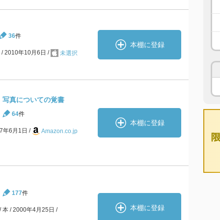
36
件
本棚に登録
リ
2010年10月6日
未選択
] 写真についての覚書
64
件
本棚に登録
97年6月1日
Amazon.co.jp
177
件
本棚に登録
本
2000年4月25日