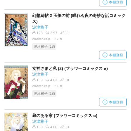
幻想綺帖 2 玉藻の前 (眠れぬ夜の奇妙な話コミック
ス)
波津彬子
128
3.97
11
Amazon.co.jp・マンガ
波津彬子 (18)
女神さまと私 (2) (フラワーコミックス α)
波津彬子
139
4.03
10
Amazon.co.jp・マンガ
波津彬子 (18)
蔵のある家 (フラワーコミックス α)
波津彬子
138
4.00
13