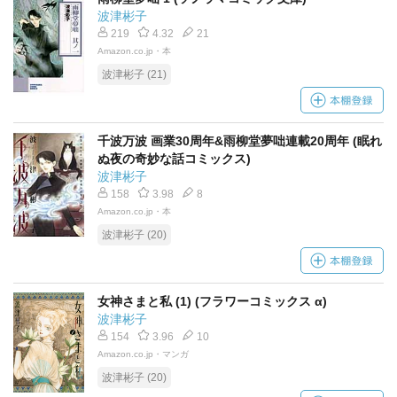
波津彬子
219
4.32
21
Amazon.co.jp・本
波津彬子 (21)
千波万波 画業30周年&雨柳堂夢咄連載20周年 (眠れ
ぬ夜の奇妙な話コミックス)
波津彬子
158
3.98
8
Amazon.co.jp・本
波津彬子 (20)
女神さまと私 (1) (フラワーコミックス α)
波津彬子
154
3.96
10
Amazon.co.jp・マンガ
波津彬子 (20)