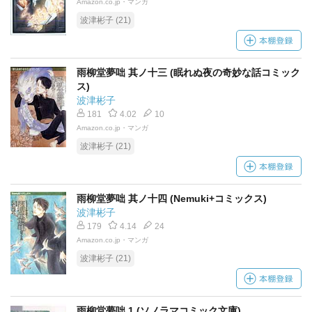
Amazon.co.jp・マンガ
波津彬子 (21)
雨柳堂夢咄 其ノ十三 (眠れぬ夜の奇妙な話コミック
ス)
波津彬子
181
4.02
10
Amazon.co.jp・マンガ
波津彬子 (21)
雨柳堂夢咄 其ノ十四 (Nemuki+コミックス)
波津彬子
179
4.14
24
Amazon.co.jp・マンガ
波津彬子 (21)
雨柳堂夢咄 1 (ソノラマコミック文庫)