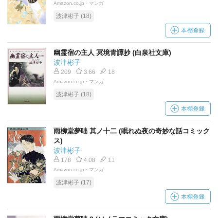
Amazon.co.jp・マンガ
波津彬子 (18)
幽霊宿の主人 冥境青譚抄 (白泉社文庫)
波津彬子
209
3.66
18
Amazon.co.jp・マンガ
波津彬子 (18)
雨柳堂夢咄 其ノ十二 (眠れぬ夜の奇妙な話コミック
ス)
波津彬子
178
4.08
11
Amazon.co.jp・マンガ
波津彬子 (17)