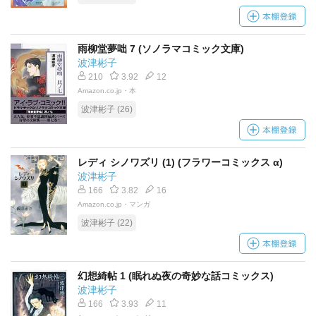
雨柳堂夢咄 7 (ソノラマコミック文庫)
波津彬子
210
3.92
12
Amazon.co.jp・本
波津彬子 (26)
レディ シノワズリ (1) (フラワーコミックス α)
波津彬子
166
3.82
16
Amazon.co.jp・マンガ
波津彬子 (22)
幻想綺帖 1 (眠れぬ夜の奇妙な話コミックス)
波津彬子
166
3.93
11