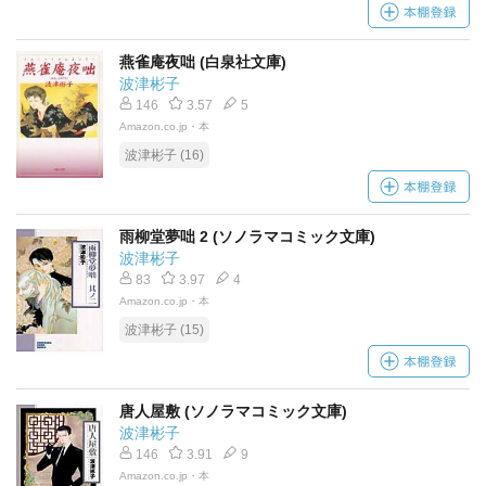
燕雀庵夜咄 (白泉社文庫)
波津彬子
146
3.57
5
Amazon.co.jp・本
波津彬子 (16)
雨柳堂夢咄 2 (ソノラマコミック文庫)
波津彬子
83
3.97
4
Amazon.co.jp・本
波津彬子 (15)
唐人屋敷 (ソノラマコミック文庫)
波津彬子
146
3.91
9
Amazon.co.jp・本