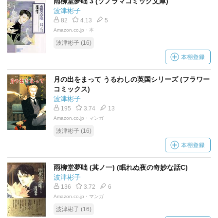
雨柳堂夢咄 3 (ソノラマコミック文庫)
波津彬子
82
4.13
5
Amazon.co.jp・本
波津彬子 (16)
月の出をまって うるわしの英国シリーズ (フラワー
コミックス)
波津彬子
195
3.74
13
Amazon.co.jp・マンガ
波津彬子 (16)
雨柳堂夢咄 (其ノ一) (眠れぬ夜の奇妙な話C)
波津彬子
136
3.72
6
Amazon.co.jp・マンガ
波津彬子 (16)