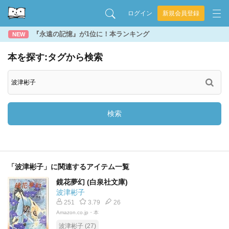
ログイン
新規会員登録
『永遠の記憶』が1位に！本ランキング
NEW
本を探す:タグから検索
検索
「波津彬子」に関連するアイテム一覧
鏡花夢幻 (白泉社文庫)
波津彬子
251
3.79
26
Amazon.co.jp・本
波津彬子 (27)