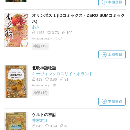
オリンポス 1 (IDコミックス・ZERO-SUMコミック
ス)
あき
1153
3.73
109
Amazon.co.jp・マンガ
神話 (19)
北欧神話物語
キーヴィンクロスリイ・ホランド
413
3.66
31
Amazon.co.jp・本
神話 (19)
ケルトの神話
井村君江
845
3.59
48