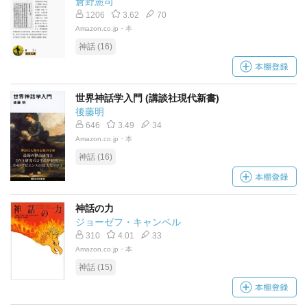
倉野憲司
1206
3.62
70
Amazon.co.jp・本
神話 (16)
世界神話学入門 (講談社現代新書)
後藤明
646
3.49
34
Amazon.co.jp・本
神話 (16)
神話の力
ジョーゼフ・キャンベル
310
4.01
33
Amazon.co.jp・本
神話 (15)