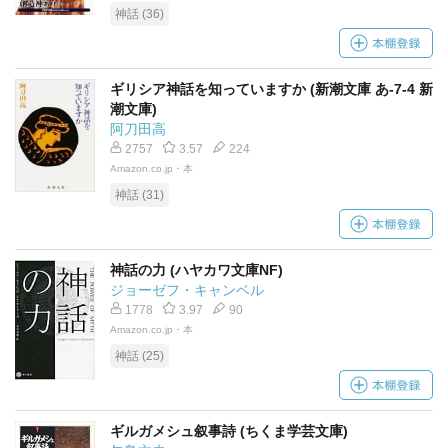
神話 (36)
ギリシア神話を知っていますか (新潮文庫 あ-7-4 新
潮文庫)
阿刀田高
2757
3.57
224
Amazon.co.jp・本
神話 (31)
神話の力 (ハヤカワ文庫NF)
ジョーゼフ・キャンベル
1778
3.97
90
Amazon.co.jp・本
神話 (25)
ギルガメシュ叙事詩 (ちくま学芸文庫)