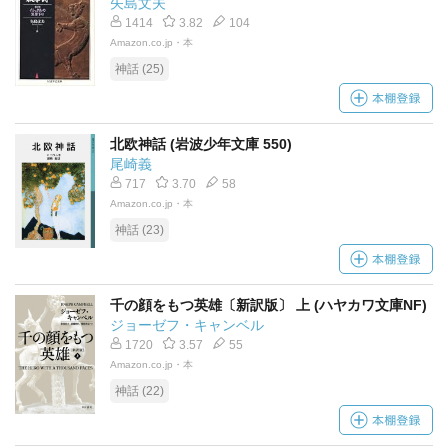
矢島文夫
1414
3.82
104
Amazon.co.jp・本
神話 (25)
北欧神話 (岩波少年文庫 550)
尾崎義
717
3.70
58
Amazon.co.jp・本
神話 (23)
千の顔をもつ英雄〔新訳版〕 上 (ハヤカワ文庫NF)
ジョーゼフ・キャンベル
1720
3.57
55
Amazon.co.jp・本
神話 (22)