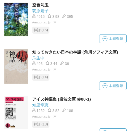
空色勾玉
荻原規子
4915
3.98
395
Amazon.co.jp・本
神話 (15)
知っておきたい日本の神話 (角川ソフィア文庫)
瓜生中
493
3.44
36
Amazon.co.jp・本
神話 (14)
アイヌ神謡集 (岩波文庫 赤80-1)
知里幸恵
1232
3.82
108
Amazon.co.jp・本
神話 (13)