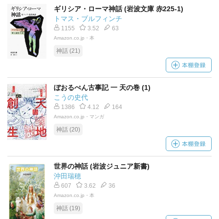
ギリシア・ローマ神話 (岩波文庫 赤225-1)
トマス・ブルフィンチ
1155
3.52
63
Amazon.co.jp・本
神話 (21)
ぼおるぺん古事記 一 天の巻 (1)
こうの史代
1386
4.12
164
Amazon.co.jp・マンガ
神話 (20)
世界の神話 (岩波ジュニア新書)
沖田瑞穂
607
3.62
36
Amazon.co.jp・本
神話 (19)