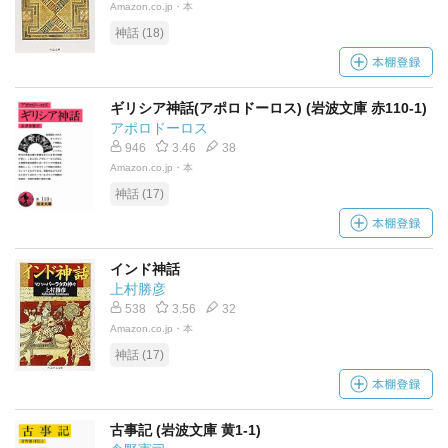
Amazon.co.jp・本
神話 (18)
ギリシア神話(アポロドーロス) (岩波文庫 赤110-1)
アポロドーロス
946
3.46
38
Amazon.co.jp・本
神話 (17)
インド神話
上村勝彦
538
3.56
32
Amazon.co.jp・本
神話 (17)
古事記 (岩波文庫 黄1-1)