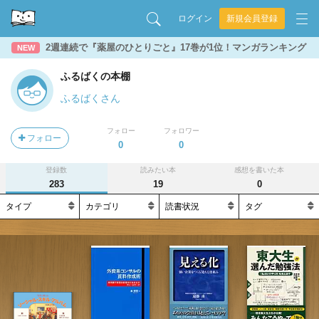
ログイン
新規会員登録
2週連続で『薬屋のひとりごと』17巻が1位！マンガランキング
NEW
ふるばくの本棚
ふるばくさん
フォロー
フォロワー
フォロー
0
0
登録数
読みたい本
感想を書いた本
283
19
0