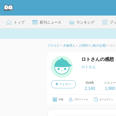
トップ
新刊ニュース
ランキング
ブ
ブクログ
>
犬塚理人
>
人間狩り (角川文庫)
>
ロト
ロトさんの感想
ロトさん
登録数
レビュー
フォロー
2,140
1,980
本棚
プロフィール
タイムライン