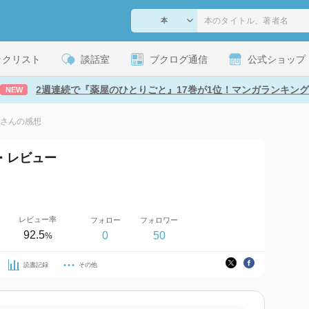
ックリスト
談話室
ブクログ通信
公式ショップ
2週連続で『薬屋のひとりごと』17巻が1位！マンガランキング
NEW
さんの感想
・レビュー
レビュー率
フォロー
フォロワー
92.5
0
50
%
読書記録
その他