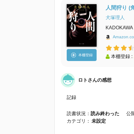
人間狩り (
犬塚理人
KADOKAWA
Amazon.co
本棚登録
本棚登録 :
ロトさんの感想
記録
読書状況：
読み終わった
公
カテゴリ：
未設定