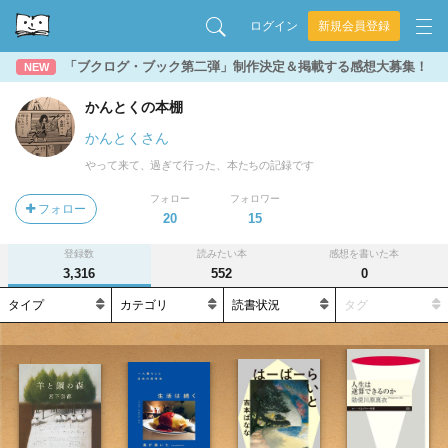
ログイン
新規会員登録
「ブクログ・ブック第二弾」制作決定＆掲載する感想大募集！
NEW
かんとくの本棚
かんとくさん
やって来て、過ぎて行った、本たちの記録です
フォロー
フォロワー
フォロー
20
15
登録数
読みたい本
感想を書いた本
3,316
552
0