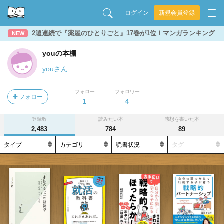
ログイン
新規会員登録
2週連続で『薬屋のひとりごと』17巻が1位！マンガランキング
NEW
youの本棚
youさん
フォロー
フォロワー
フォロー
1
4
登録数
読みたい本
感想を書いた本
2,483
784
89