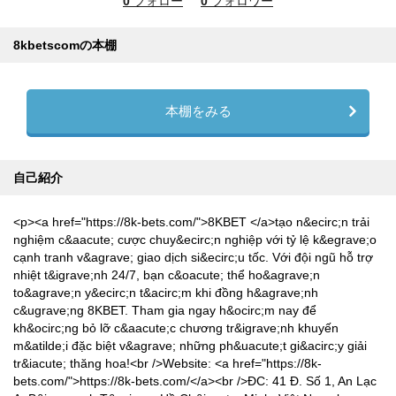
0
フォロー
0
フォロワー
8kbetscomの本棚
本棚をみる
自己紹介
<p><a href="https://8k-bets.com/">8KBET </a>tạo n&ecirc;n trải
nghiệm c&aacute; cược chuy&ecirc;n nghiệp với tỷ lệ k&egrave;o
cạnh tranh v&agrave; giao dịch si&ecirc;u tốc. Với đội ngũ hỗ trợ
nhiệt t&igrave;nh 24/7, bạn c&oacute; thể ho&agrave;n
to&agrave;n y&ecirc;n t&acirc;m khi đồng h&agrave;nh
c&ugrave;ng 8KBET. Tham gia ngay h&ocirc;m nay để
kh&ocirc;ng bỏ lỡ c&aacute;c chương tr&igrave;nh khuyến
m&atilde;i đặc biệt v&agrave; những ph&uacute;t gi&acirc;y giải
tr&iacute; thăng hoa!<br />Website: <a href="https://8k-
bets.com/">https://8k-bets.com/</a><br />ĐC: 41 Đ. Số 1, An Lạc