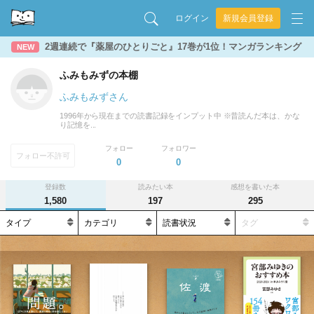
ログイン
新規会員登録
2週連続で『薬屋のひとりごと』17巻が1位！マンガランキング
NEW
ふみもみずの本棚
ふみもみずさん
1996年から現在までの読書記録をインプット中 ※昔読んだ本は、かな
り記憶を...
フォロー
フォロワー
フォロー不許可
0
0
登録数
読みたい本
感想を書いた本
1,580
197
295