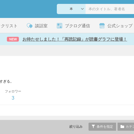
ックリスト
談話室
ブクログ通信
公式ショップ
お待たせしました！「再読記録」が読書グラフに登場！
NEW
多すぎる。
フォロワー
3
絞り込み
条件を指定
カテ