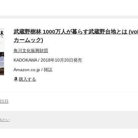
武蔵野樹林 1000万人が暮らす武蔵野台地とは (vol.
カームック)
角川文化振興財団
KADOKAWA / 2018年10月20日発売
Amazon.co.jp / 雑誌
購入する
21日
みたい