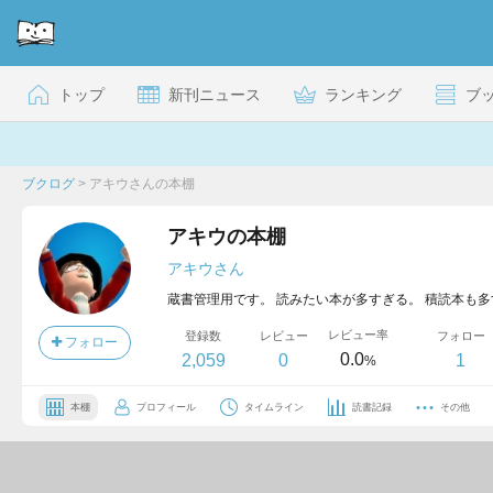
トップ
新刊ニュース
ランキング
ブ
ブクログ
>
アキウさんの本棚
アキウの本棚
アキウさん
蔵書管理用です。 読みたい本が多すぎる。 積読本も
レビュー率
登録数
レビュー
フォロー
フォロー
0.0
2,059
0
1
%
本棚
プロフィール
タイムライン
読書記録
その他