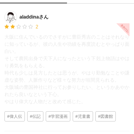
aladdinaさん
2
大阪に住んでいるのでさすがに豊臣秀吉のことはそれなり
に知っているが、彼の人生や功績を再度読むとやっぱり面
白い。
そして農民出身で天下人になったという下剋上物語はやは
り勇気をもらえる。
時代も少しは見方したとは思うが、やはり勤勉なことや謙
虚な姿勢、人脈作りなど様々な努力が垣間見られる。
大阪城の豊国神社に行ってお参りしたい、というかあやか
れたら良いなという下心。
やはり偉大な人物だと改めて感じた。
#偉人伝
#伝記
#学習漫画
#児童書
#図書館