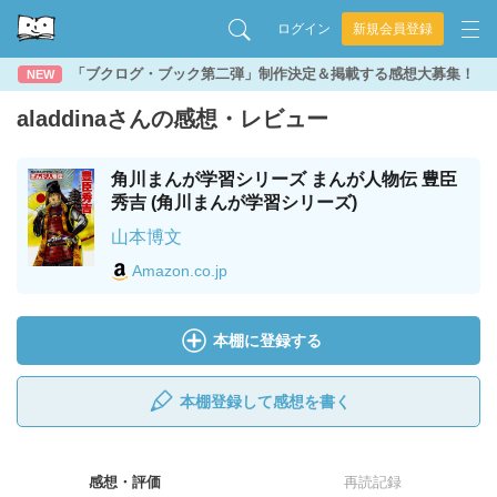
ログイン
新規会員登録
「ブクログ・ブック第二弾」制作決定＆掲載する感想大募集！
NEW
aladdinaさんの感想・レビュー
角川まんが学習シリーズ まんが人物伝 豊臣
秀吉 (角川まんが学習シリーズ)
山本博文
Amazon.co.jp
本棚に登録する
本棚登録して感想を書く
感想・評価
再読記録