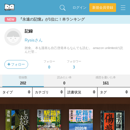
ログイン
新規会員登録
『永遠の記憶』が1位に！本ランキング
NEW
記録
Rysisさん
雑食。 本も漫画も自己啓発本もなんでも読む。 amazon unlimitedの読
んだ管...
フォロー
フォロワー
フォロー
0
3
登録数
読みたい本
感想を書いた本
202
0
161