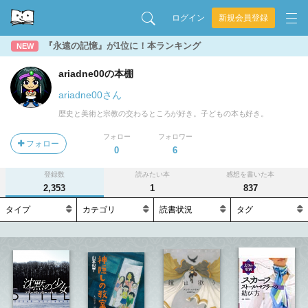
ログイン
新規会員登録
『永遠の記憶』が1位に！本ランキング
NEW
ariadne00の本棚
ariadne00さん
歴史と美術と宗教の交わるところが好き。子どもの本も好き。
フォロー
フォロワー
フォロー
0
6
登録数
読みたい本
感想を書いた本
2,353
1
837