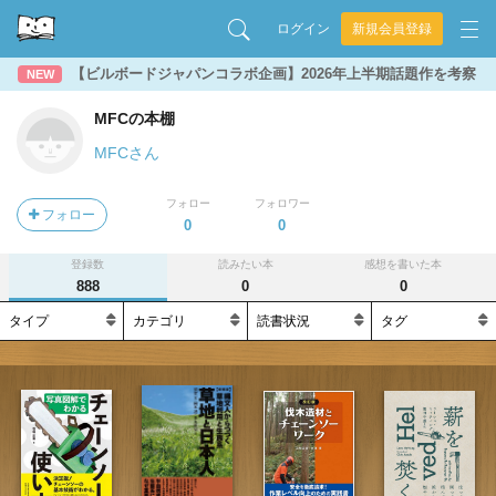
ログイン
新規会員登録
【ビルボードジャパンコラボ企画】2026年上半期話題作を考察
NEW
MFCの本棚
MFCさん
フォロー
フォロワー
フォロー
0
0
登録数
読みたい本
感想を書いた本
888
0
0