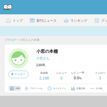
トップ
新刊ニュース
ランキング
ブ
ブクログ
>
小窓さんの本棚
小窓の本棚
小窓さん
記録用。
レビュー率
登録数
レビュー
フォロー
フォロー
0.0
2,198
0
3
%
本棚
プロフィール
タイムライン
読書記録
その他