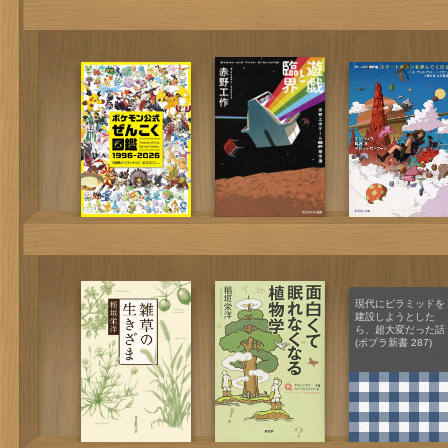
現代にピラミッドを
建設しようとした
ら、超大変だった話
(ポプラ新書 287)