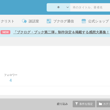
ックリスト
談話室
ブクログ通信
公式ショップ
「ブクログ・ブック第二弾」制作決定＆掲載する感想大募集！
NEW
フォロワー
4
絞り込み
条件を指定
カテ