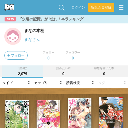
ログイン
新規会員登録
『永遠の記憶』が1位に！本ランキング
NEW
まなの本棚
まなさん
フォロー
フォロワー
フォロー
0
0
登録数
読みたい本
感想を書いた本
2,079
0
0