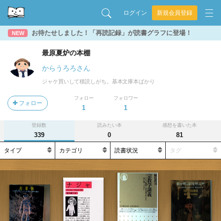
ログイン
新規会員登録
お待たせしました！「再読記録」が読書グラフに登場！
NEW
最原夏炉の本棚
からうろろさん
ジャケ買いして積読しがち。基本文庫本ばかり
フォロー
フォロワー
フォロー
1
1
登録数
読みたい本
感想を書いた本
339
0
81