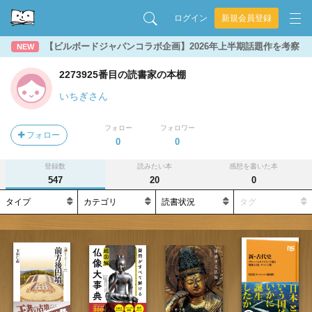
ログイン
新規会員登録
【ビルボードジャパンコラボ企画】2026年上半期話題作を考察
NEW
2273925番目の読書家の本棚
いちぎさん
フォロー
フォロワー
フォロー
0
0
登録数
読みたい本
感想を書いた本
547
20
0