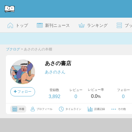
トップ
新刊ニュース
ランキング
ブ
ブクログ
>
あさのさんの本棚
あさの書店
あさのさん
レビュー率
登録数
レビュー
フォロー
フォロー
0.0
3,892
0
0
%
本棚
プロフィール
タイムライン
読書記録
その他