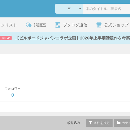
ックリスト
談話室
ブクログ通信
公式ショップ
【ビルボードジャパンコラボ企画】2026年上半期話題作を考察
NEW
フォロワー
0
絞り込み
条件を指定
カテ