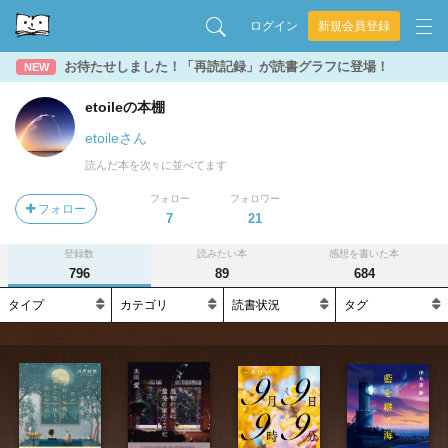
ログイン
新規会員登録
お待たせしました！「再読記録」が読書グラフに登場！
NEW
etoileの本棚
etoileさん
読んだ本を次々に並べてます
フォロー
フォロワー
フォロー
7
21
登録数
読みたい本
感想を書いた本
796
89
684