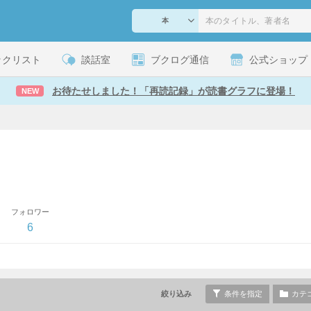
ックリスト
談話室
ブクログ通信
公式ショップ
お待たせしました！「再読記録」が読書グラフに登場！
NEW
フォロワー
6
絞り込み
条件を指定
カテ