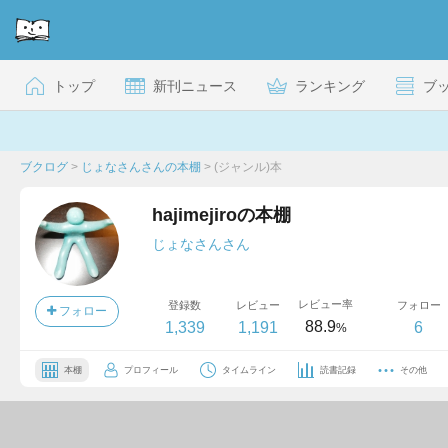
トップ
新刊ニュース
ランキング
ブ
ブクログ
>
じょなさんさんの本棚
>
(ジャンル)本
hajimejiroの本棚
じょなさんさん
レビュー率
登録数
レビュー
フォロー
フォロー
88.9
1,339
1,191
6
%
本棚
プロフィール
タイムライン
読書記録
その他