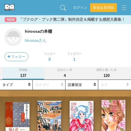
ログイン
新規会員登録
「ブクログ・ブック第二弾」制作決定＆掲載する感想大募集！
NEW
hirossaの本棚
hirossaさん
フォロー
フォロワー
フォロー
0
1
登録数
読みたい本
感想を書いた本
137
4
120