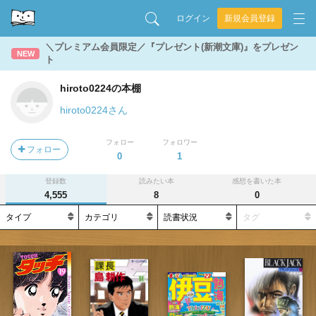
ログイン
新規会員登録
＼プレミアム会員限定／『プレゼント(新潮文庫)』をプレゼン
NEW
ト
hiroto0224の本棚
hiroto0224さん
フォロー
フォロワー
フォロー
0
1
登録数
読みたい本
感想を書いた本
4,555
8
0