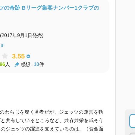
ツの奇跡 Bリーグ集客ナンバー1クラブの
(2017年9月1日発売)
.jp
3.55
96
人
感想 :
10
件
足のわらじを履く著者だが、ジェッツの運営を軌
ブと共有しているところなど、共存共栄を成そう
そのジェッツの躍進を支えているのは、（資金面