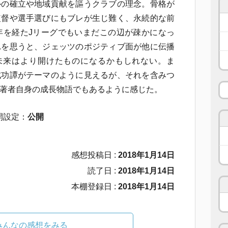
ルの確立や地域貢献を謳うクラブの理念。骨格が
監督や選手選びにもブレが生じ難く、永続的な前
年を経たJリーグでもいまだこの辺が疎かになっ
れを思うと、ジェッツのポジティブ面が他に伝播
未来はより開けたものになるかもしれない。ま
成功譚がテーマのように見えるが、それを含みつ
著者自身の成長物語でもあるように感じた。
開設定：
公開
感想投稿日 :
2018年1月14日
読了日 :
2018年1月14日
本棚登録日 :
2018年1月14日
みんなの感想をみる