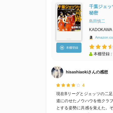
千葉ジェッ
秘密
島田慎二
KADOKAWA
Amazon.co
本棚登録
本棚登録 :
hisashiaokiさんの感想
4
現在Bリーグとジェッツの二
道にのせたノウハウを他クラ
とする姿勢に共感を覚えた。