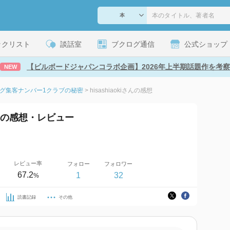
ックリスト
談話室
ブクログ通信
公式ショップ
【ビルボードジャパンコラボ企画】2026年上半期話題作を考察
NEW
ーグ集客ナンバー1クラブの秘密
>
hisashiaokiさんの感想
iさんの感想・レビュー
レビュー率
フォロー
フォロワー
67.2
1
32
%
読書記録
その他