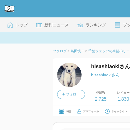
トップ
新刊ニュース
ランキング
ブ
ブクログ
>
島田慎二
>
千葉ジェッツの奇跡 Bリ
hisashiaok
hisashiaokiさん
登録数
レビュー
フォロー
2,725
1,830
本棚
プロフィール
タイムライン