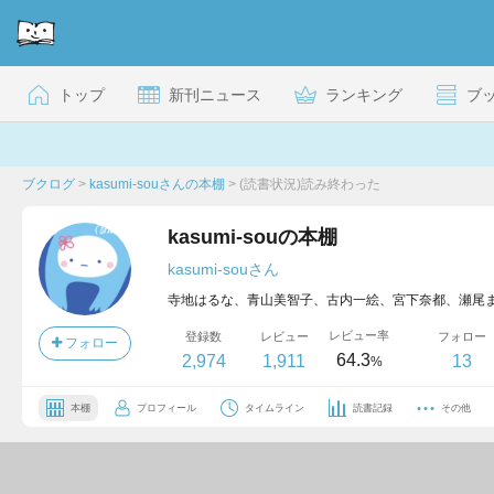
トップ
新刊ニュース
ランキング
ブ
ブクログ
>
kasumi-souさんの本棚
>
(読書状況)読み終わった
kasumi-souの本棚
kasumi-souさん
レビュー率
登録数
レビュー
フォロー
フォロー
64.3
2,974
1,911
13
%
本棚
プロフィール
タイムライン
読書記録
その他