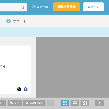
ブクログとは
新規会員登録
ログイン
サポート
寺地はるな、青山美智子、古内一絵、宮下奈都、瀬尾まいこ、江國香織、三浦しをん、夏川草介、益田ミリ、谷川史子、麻生みこと、小玉ユキ、池辺葵（敬称略）が特にお気に入りです。
ゴリ
タグ
本棚内検索