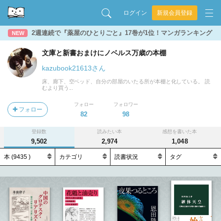
ログイン
新規会員登録
2週連続で『薬屋のひとりごと』17巻が1位！マンガランキング
NEW
文庫と新書おまけにノベルス万歳の本棚
kazubook21613さん
床、廊下、空ベッド、自分の部屋のいたる所が本棚と化している。 読
むより買う...
フォロー
フォロワー
フォロー
82
98
登録数
読みたい本
感想を書いた本
9,502
2,974
1,048