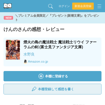
ログイン
新規会員登録
＼プレミアム会員限定／『プレゼント(新潮文庫)』をプレゼン
NEW
ト
けんのさんの感想・レビュー
煙火の島の魔法戦士 魔法戦士リウイ ファー
ラムの剣 (富士見ファンタジア文庫)
水野良
Amazon.co.jp
本棚に登録する
本棚登録して感想を書く