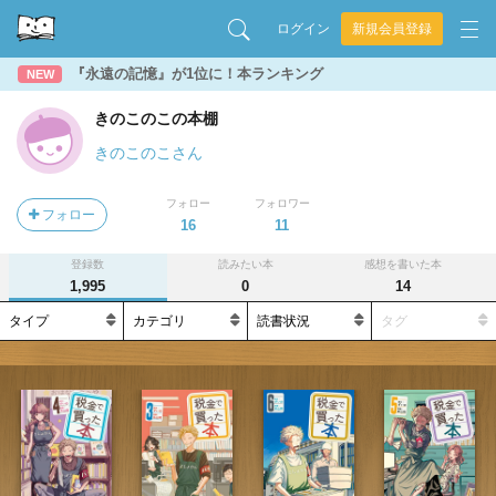
ログイン
新規会員登録
『永遠の記憶』が1位に！本ランキング
NEW
きのこのこの本棚
きのこのこさん
フォロー
フォロワー
フォロー
16
11
登録数
読みたい本
感想を書いた本
1,995
0
14